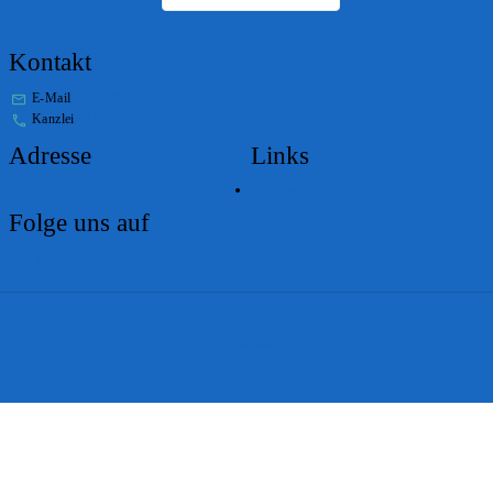
Kontakt
E-Mail
stabs@bs.ch
Kanzlei
+41 61 267 86 01
Adresse
Links
Lageplan
Folge uns auf
Impressum
Disclaimer