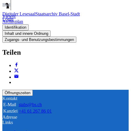
Bild
Digitaler Lesesaal
Staatsarchiv Basel-Stadt
Viewer
Login
Archivplan
Identifikation
Inhalt und innere Ordnung
Zugangs- und Benutzungsbestimmungen
Teilen
Öffnungszeiten
Kontakt
E-Mail
stabs@bs.ch
Kanzlei
+41 61 267 86 01
Adresse
Links