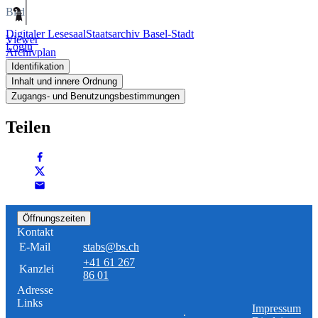
Bild
Digitaler Lesesaal
Staatsarchiv Basel-Stadt
Viewer
Login
Archivplan
Identifikation
Inhalt und innere Ordnung
Zugangs- und Benutzungsbestimmungen
Teilen
Öffnungszeiten
Kontakt
E-Mail
stabs@bs.ch
+41 61 267
Kanzlei
86 01
Adresse
Links
Impressum