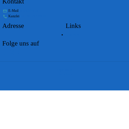
Kontakt
E-Mail
stabs@bs.ch
Kanzlei
+41 61 267 86 01
Adresse
Links
Lageplan
Folge uns auf
Impressum
Disclaimer