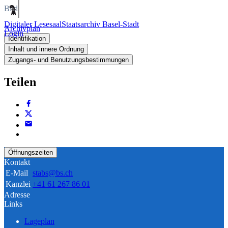
Bild
Digitaler Lesesaal
Staatsarchiv Basel-Stadt
Archivplan
Login
Identifikation
Inhalt und innere Ordnung
Zugangs- und Benutzungsbestimmungen
Teilen
Öffnungszeiten
Kontakt
E-Mail
stabs@bs.ch
Kanzlei
+41 61 267 86 01
Adresse
Links
Lageplan