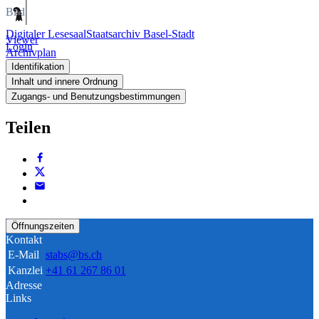
Bild
Digitaler Lesesaal
Staatsarchiv Basel-Stadt
Viewer
Login
Archivplan
Identifikation
Inhalt und innere Ordnung
Zugangs- und Benutzungsbestimmungen
Teilen
Öffnungszeiten
Kontakt
E-Mail
stabs@bs.ch
Kanzlei
+41 61 267 86 01
Adresse
Links