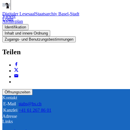
Bild
Digitaler Lesesaal
Staatsarchiv Basel-Stadt
Viewer
Login
Archivplan
Identifikation
Inhalt und innere Ordnung
Zugangs- und Benutzungsbestimmungen
Teilen
Öffnungszeiten
Kontakt
E-Mail
stabs@bs.ch
Kanzlei
+41 61 267 86 01
Adresse
Links