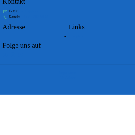
Kontakt
E-Mail
stabs@bs.ch
Kanzlei
+41 61 267 86 01
Adresse
Links
Lageplan
Folge uns auf
Impressum
Disclaimer