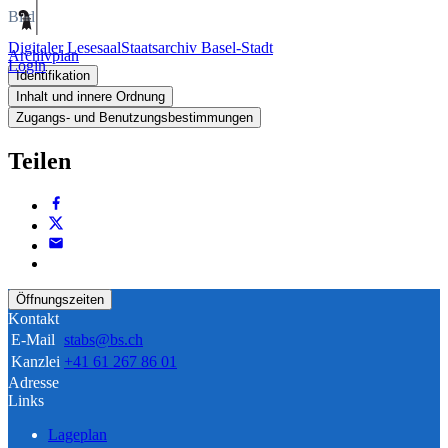
Bild
Digitaler Lesesaal
Staatsarchiv Basel-Stadt
Archivplan
Login
Identifikation
Inhalt und innere Ordnung
Zugangs- und Benutzungsbestimmungen
Teilen
Öffnungszeiten
Kontakt
E-Mail
stabs@bs.ch
Kanzlei
+41 61 267 86 01
Adresse
Links
Lageplan