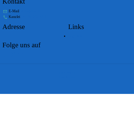
Kontakt
E-Mail
stabs@bs.ch
Kanzlei
+41 61 267 86 01
Adresse
Links
Lageplan
Folge uns auf
Impressum
Disclaimer