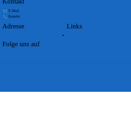
Kontakt
E-Mail
stabs@bs.ch
Kanzlei
+41 61 267 86 01
Adresse
Links
Lageplan
Folge uns auf
Impressum
Disclaimer