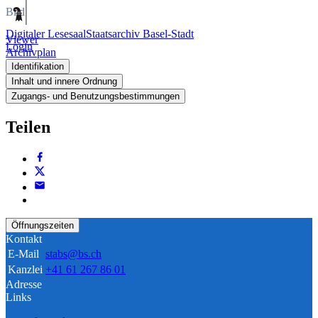
Bild
Digitaler Lesesaal
Staatsarchiv Basel-Stadt
Viewer
Login
Archivplan
Identifikation
Inhalt und innere Ordnung
Zugangs- und Benutzungsbestimmungen
Teilen
Öffnungszeiten
Kontakt
E-Mail
stabs@bs.ch
Kanzlei
+41 61 267 86 01
Adresse
Links