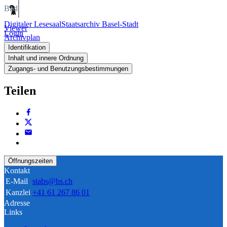
Bild
Digitaler Lesesaal
Staatsarchiv Basel-Stadt
Viewer
Login
Archivplan
Identifikation
Inhalt und innere Ordnung
Zugangs- und Benutzungsbestimmungen
Teilen
Öffnungszeiten
Kontakt
E-Mail
stabs@bs.ch
Kanzlei
+41 61 267 86 01
Adresse
Links