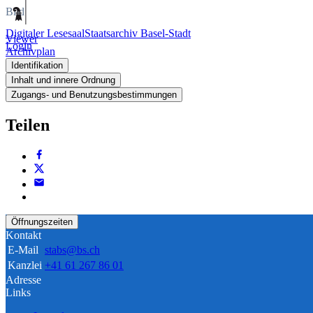
Bild
Digitaler Lesesaal
Staatsarchiv Basel-Stadt
Viewer
Login
Archivplan
Identifikation
Inhalt und innere Ordnung
Zugangs- und Benutzungsbestimmungen
Teilen
Öffnungszeiten
Kontakt
E-Mail
stabs@bs.ch
Kanzlei
+41 61 267 86 01
Adresse
Links