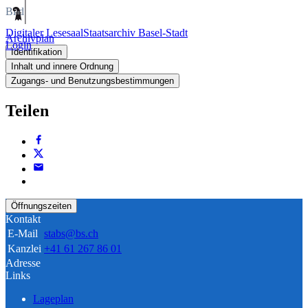
Bild
Digitaler Lesesaal
Staatsarchiv Basel-Stadt
Archivplan
Login
Identifikation
Inhalt und innere Ordnung
Zugangs- und Benutzungsbestimmungen
Teilen
Öffnungszeiten
Kontakt
E-Mail
stabs@bs.ch
Kanzlei
+41 61 267 86 01
Adresse
Links
Lageplan