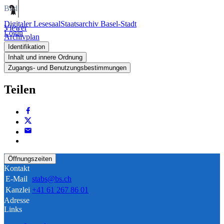
Bild
Digitaler Lesesaal
Staatsarchiv Basel-Stadt
Viewer
Login
Archivplan
Identifikation
Inhalt und innere Ordnung
Zugangs- und Benutzungsbestimmungen
Teilen
Öffnungszeiten
Kontakt
E-Mail
stabs@bs.ch
Kanzlei
+41 61 267 86 01
Adresse
Links