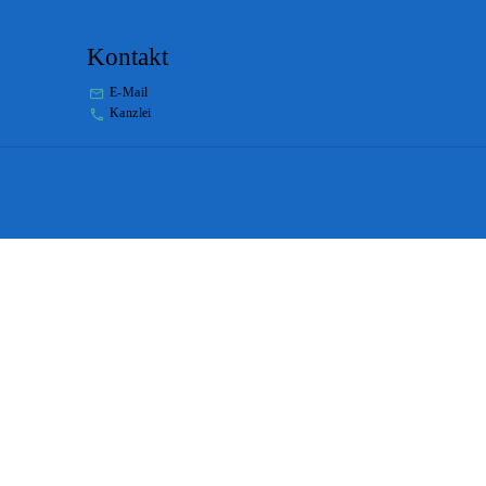
Kontakt
E-Mail
stabs@bs.ch
Kanzlei
+41 61 267 86 01
Impressum
Disclaimer