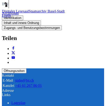
Bild
Digitaler Lesesaal
Staatsarchiv Basel-Stadt
Archivplan
Login
Identifikation
Inhalt und innere Ordnung
Zugangs- und Benutzungsbestimmungen
Teilen
Öffnungszeiten
Kontakt
E-Mail
stabs@bs.ch
Kanzlei
+41 61 267 86 01
Adresse
Links
Lageplan