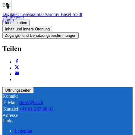
Bild
Digitaler Lesesaal
Staatsarchiv Basel-Stadt
Archivplan
Login
Identifikation
Inhalt und innere Ordnung
Zugangs- und Benutzungsbestimmungen
Teilen
Öffnungszeiten
Kontakt
E-Mail
stabs@bs.ch
Kanzlei
+41 61 267 86 01
Adresse
Links
Lageplan