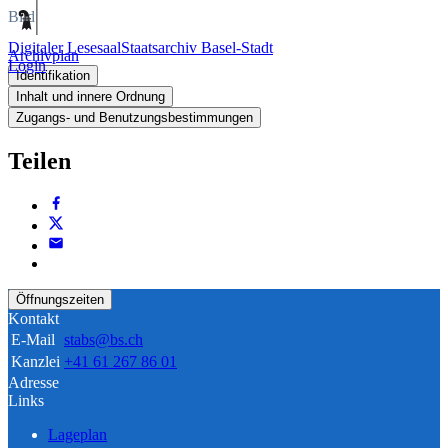
Bild
Digitaler Lesesaal
Staatsarchiv Basel-Stadt
Archivplan
Login
Identifikation
Inhalt und innere Ordnung
Zugangs- und Benutzungsbestimmungen
Teilen
Öffnungszeiten
Kontakt
E-Mail
stabs@bs.ch
Kanzlei
+41 61 267 86 01
Adresse
Links
Lageplan