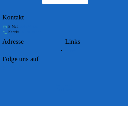
Kontakt
E-Mail
stabs@bs.ch
Kanzlei
+41 61 267 86 01
Adresse
Links
Lageplan
Folge uns auf
Impressum
Disclaimer