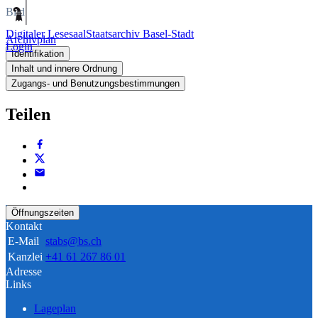
Bild
Digitaler Lesesaal
Staatsarchiv Basel-Stadt
Archivplan
Login
Identifikation
Inhalt und innere Ordnung
Zugangs- und Benutzungsbestimmungen
Teilen
Öffnungszeiten
Kontakt
E-Mail
stabs@bs.ch
Kanzlei
+41 61 267 86 01
Adresse
Links
Lageplan