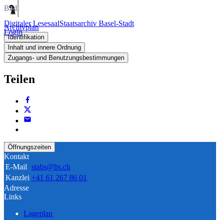
Bild
Digitaler Lesesaal
Staatsarchiv Basel-Stadt
Archivplan
Login
Identifikation
Inhalt und innere Ordnung
Zugangs- und Benutzungsbestimmungen
Teilen
Öffnungszeiten
Kontakt
E-Mail
stabs@bs.ch
Kanzlei
+41 61 267 86 01
Adresse
Links
Lageplan