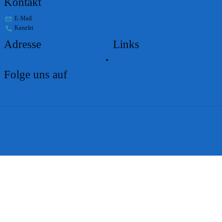
Kontakt
E-Mail
stabs@bs.ch
Kanzlei
+41 61 267 86 01
Adresse
Links
Lageplan
Folge uns auf
Impressum
Disclaimer