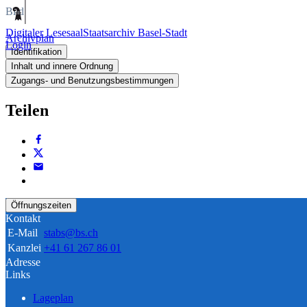
Bild
Digitaler Lesesaal
Staatsarchiv Basel-Stadt
Archivplan
Login
Identifikation
Inhalt und innere Ordnung
Zugangs- und Benutzungsbestimmungen
Teilen
Öffnungszeiten
Kontakt
E-Mail
stabs@bs.ch
Kanzlei
+41 61 267 86 01
Adresse
Links
Lageplan