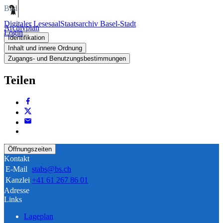
Bild
Digitaler Lesesaal
Staatsarchiv Basel-Stadt
Archivplan
Login
Identifikation
Inhalt und innere Ordnung
Zugangs- und Benutzungsbestimmungen
Teilen
Öffnungszeiten
Kontakt
E-Mail
stabs@bs.ch
Kanzlei
+41 61 267 86 01
Adresse
Links
Lageplan