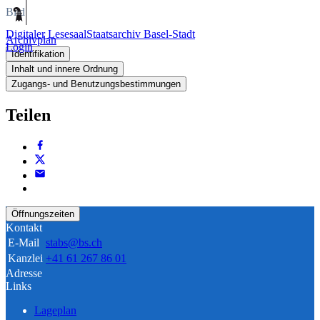
Bild
Digitaler Lesesaal
Staatsarchiv Basel-Stadt
Archivplan
Login
Identifikation
Inhalt und innere Ordnung
Zugangs- und Benutzungsbestimmungen
Teilen
Öffnungszeiten
Kontakt
E-Mail
stabs@bs.ch
Kanzlei
+41 61 267 86 01
Adresse
Links
Lageplan