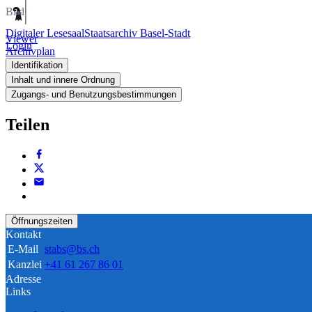
Bild
Digitaler Lesesaal
Staatsarchiv Basel-Stadt
Viewer
Login
Archivplan
Identifikation
Inhalt und innere Ordnung
Zugangs- und Benutzungsbestimmungen
Teilen
Öffnungszeiten
Kontakt
E-Mail
stabs@bs.ch
Kanzlei
+41 61 267 86 01
Adresse
Links