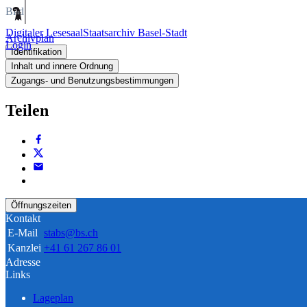
Bild
Digitaler Lesesaal
Staatsarchiv Basel-Stadt
Archivplan
Login
Identifikation
Inhalt und innere Ordnung
Zugangs- und Benutzungsbestimmungen
Teilen
Öffnungszeiten
Kontakt
E-Mail
stabs@bs.ch
Kanzlei
+41 61 267 86 01
Adresse
Links
Lageplan