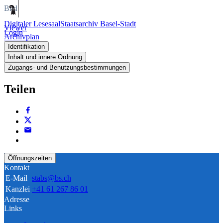
Bild
Digitaler Lesesaal
Staatsarchiv Basel-Stadt
Viewer
Login
Archivplan
Identifikation
Inhalt und innere Ordnung
Zugangs- und Benutzungsbestimmungen
Teilen
Öffnungszeiten
Kontakt
E-Mail
stabs@bs.ch
Kanzlei
+41 61 267 86 01
Adresse
Links