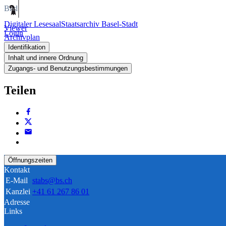
Bild
Digitaler Lesesaal
Staatsarchiv Basel-Stadt
Viewer
Login
Archivplan
Identifikation
Inhalt und innere Ordnung
Zugangs- und Benutzungsbestimmungen
Teilen
Öffnungszeiten
Kontakt
E-Mail
stabs@bs.ch
Kanzlei
+41 61 267 86 01
Adresse
Links