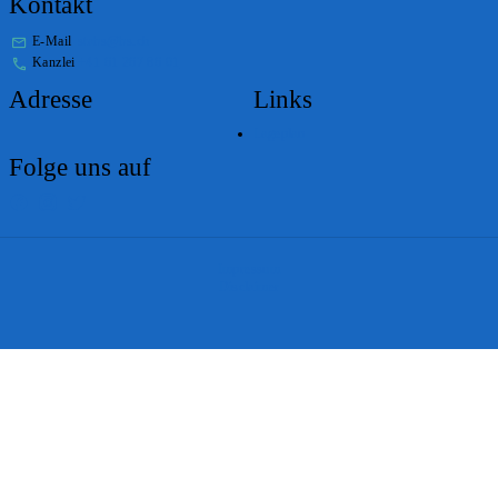
Kontakt
E-Mail
stabs@bs.ch
Kanzlei
+41 61 267 86 01
Adresse
Links
Lageplan
Folge uns auf
Impressum
Disclaimer