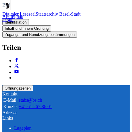
Bild
Digitaler Lesesaal
Staatsarchiv Basel-Stadt
Archivplan
Login
Identifikation
Inhalt und innere Ordnung
Zugangs- und Benutzungsbestimmungen
Teilen
Öffnungszeiten
Kontakt
E-Mail
stabs@bs.ch
Kanzlei
+41 61 267 86 01
Adresse
Links
Lageplan