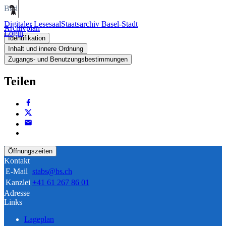
Bild
Digitaler Lesesaal
Staatsarchiv Basel-Stadt
Archivplan
Login
Identifikation
Inhalt und innere Ordnung
Zugangs- und Benutzungsbestimmungen
Teilen
Öffnungszeiten
Kontakt
E-Mail
stabs@bs.ch
Kanzlei
+41 61 267 86 01
Adresse
Links
Lageplan