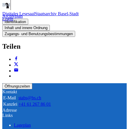
Bild
Digitaler Lesesaal
Staatsarchiv Basel-Stadt
Archivplan
Login
Identifikation
Inhalt und innere Ordnung
Zugangs- und Benutzungsbestimmungen
Teilen
Öffnungszeiten
Kontakt
E-Mail
stabs@bs.ch
Kanzlei
+41 61 267 86 01
Adresse
Links
Lageplan