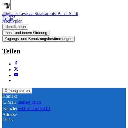
Bild
Digitaler Lesesaal
Staatsarchiv Basel-Stadt
Viewer
Login
Archivplan
Identifikation
Inhalt und innere Ordnung
Zugangs- und Benutzungsbestimmungen
Teilen
Öffnungszeiten
Kontakt
E-Mail
stabs@bs.ch
Kanzlei
+41 61 267 86 01
Adresse
Links