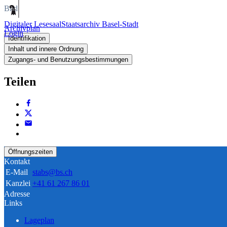
Bild
Digitaler Lesesaal
Staatsarchiv Basel-Stadt
Archivplan
Login
Identifikation
Inhalt und innere Ordnung
Zugangs- und Benutzungsbestimmungen
Teilen
Öffnungszeiten
Kontakt
E-Mail
stabs@bs.ch
Kanzlei
+41 61 267 86 01
Adresse
Links
Lageplan