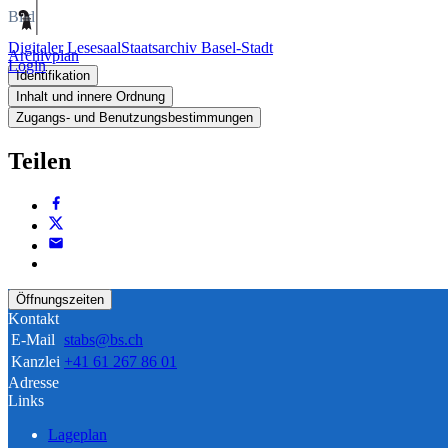
Bild
Digitaler Lesesaal
Staatsarchiv Basel-Stadt
Archivplan
Login
Identifikation
Inhalt und innere Ordnung
Zugangs- und Benutzungsbestimmungen
Teilen
Öffnungszeiten
Kontakt
E-Mail
stabs@bs.ch
Kanzlei
+41 61 267 86 01
Adresse
Links
Lageplan