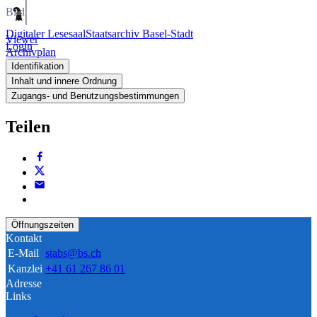
Bild
Digitaler Lesesaal
Staatsarchiv Basel-Stadt
Viewer
Login
Archivplan
Identifikation
Inhalt und innere Ordnung
Zugangs- und Benutzungsbestimmungen
Teilen
Öffnungszeiten
Kontakt
E-Mail
stabs@bs.ch
Kanzlei
+41 61 267 86 01
Adresse
Links