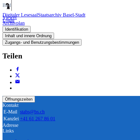
Bild
Digitaler Lesesaal
Staatsarchiv Basel-Stadt
Viewer
Login
Archivplan
Identifikation
Inhalt und innere Ordnung
Zugangs- und Benutzungsbestimmungen
Teilen
Öffnungszeiten
Kontakt
E-Mail
stabs@bs.ch
Kanzlei
+41 61 267 86 01
Adresse
Links