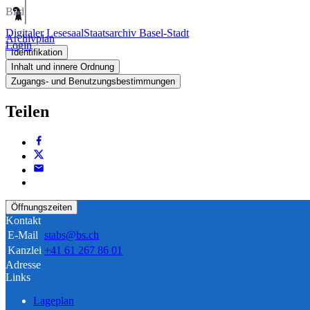
Bild
Digitaler Lesesaal
Staatsarchiv Basel-Stadt
Archivplan
Login
Identifikation
Inhalt und innere Ordnung
Zugangs- und Benutzungsbestimmungen
Teilen
Öffnungszeiten
Kontakt
E-Mail
stabs@bs.ch
Kanzlei
+41 61 267 86 01
Adresse
Links
Lageplan