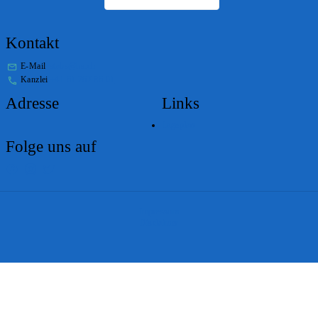
Kontakt
E-Mail
stabs@bs.ch
Kanzlei
+41 61 267 86 01
Adresse
Links
Lageplan
Folge uns auf
Impressum
Disclaimer