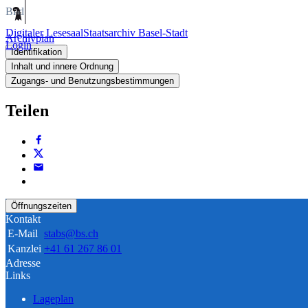
Bild
Digitaler Lesesaal
Staatsarchiv Basel-Stadt
Archivplan
Login
Identifikation
Inhalt und innere Ordnung
Zugangs- und Benutzungsbestimmungen
Teilen
Öffnungszeiten
Kontakt
E-Mail
stabs@bs.ch
Kanzlei
+41 61 267 86 01
Adresse
Links
Lageplan