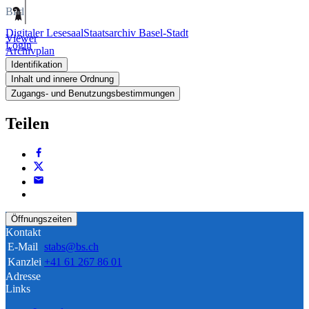
Bild
Digitaler Lesesaal
Staatsarchiv Basel-Stadt
Viewer
Login
Archivplan
Identifikation
Inhalt und innere Ordnung
Zugangs- und Benutzungsbestimmungen
Teilen
Öffnungszeiten
Kontakt
E-Mail
stabs@bs.ch
Kanzlei
+41 61 267 86 01
Adresse
Links