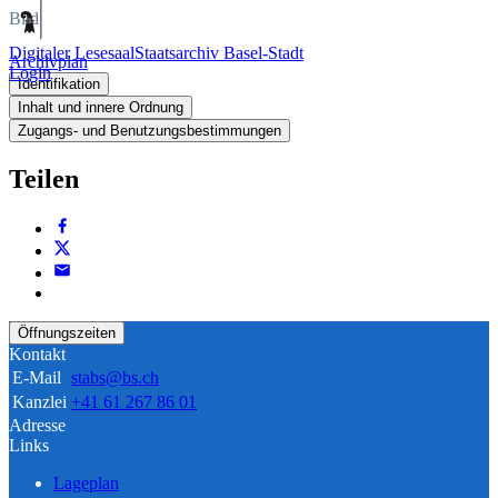
Bild
Digitaler Lesesaal
Staatsarchiv Basel-Stadt
Archivplan
Login
Identifikation
Inhalt und innere Ordnung
Zugangs- und Benutzungsbestimmungen
Teilen
Öffnungszeiten
Kontakt
E-Mail
stabs@bs.ch
Kanzlei
+41 61 267 86 01
Adresse
Links
Lageplan