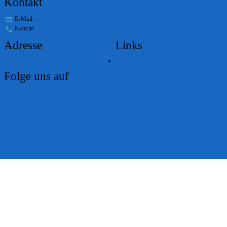
Kontakt
E-Mail
stabs@bs.ch
Kanzlei
+41 61 267 86 01
Adresse
Links
Lageplan
Folge uns auf
Impressum
Disclaimer