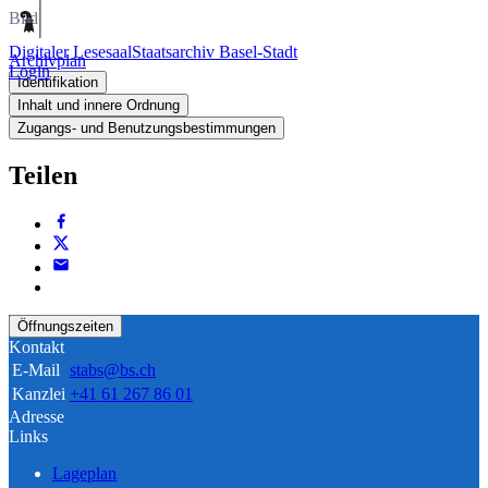
Bild
Digitaler Lesesaal
Staatsarchiv Basel-Stadt
Archivplan
Login
Identifikation
Inhalt und innere Ordnung
Zugangs- und Benutzungsbestimmungen
Teilen
Öffnungszeiten
Kontakt
E-Mail
stabs@bs.ch
Kanzlei
+41 61 267 86 01
Adresse
Links
Lageplan