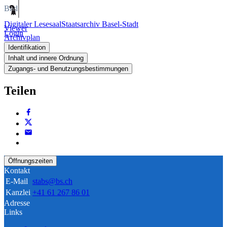
Bild
Digitaler Lesesaal
Staatsarchiv Basel-Stadt
Viewer
Login
Archivplan
Identifikation
Inhalt und innere Ordnung
Zugangs- und Benutzungsbestimmungen
Teilen
Öffnungszeiten
Kontakt
E-Mail
stabs@bs.ch
Kanzlei
+41 61 267 86 01
Adresse
Links