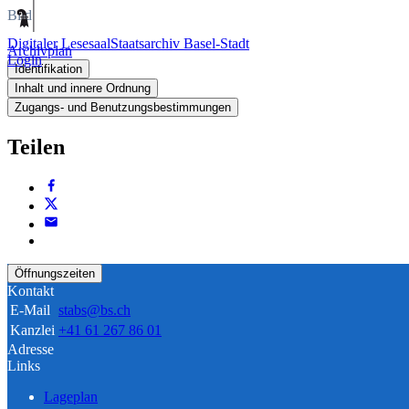
Bild
Digitaler Lesesaal
Staatsarchiv Basel-Stadt
Archivplan
Login
Identifikation
Inhalt und innere Ordnung
Zugangs- und Benutzungsbestimmungen
Teilen
Öffnungszeiten
Kontakt
E-Mail
stabs@bs.ch
Kanzlei
+41 61 267 86 01
Adresse
Links
Lageplan