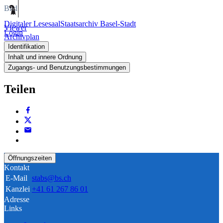
Bild
Digitaler Lesesaal
Staatsarchiv Basel-Stadt
Viewer
Login
Archivplan
Identifikation
Inhalt und innere Ordnung
Zugangs- und Benutzungsbestimmungen
Teilen
Öffnungszeiten
Kontakt
E-Mail
stabs@bs.ch
Kanzlei
+41 61 267 86 01
Adresse
Links